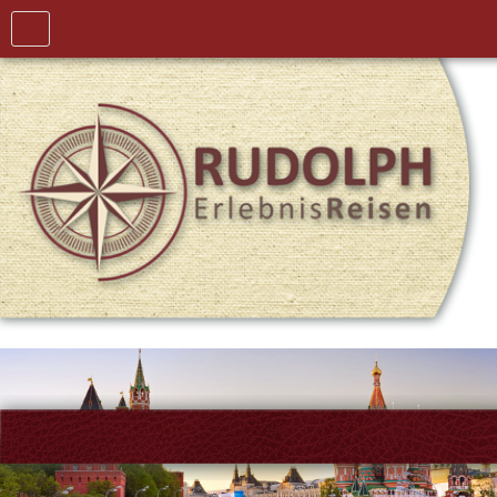
Home
Thailand &
Asien
Transsibirische
Eisenbahn
Baltikum &
Russland
Reiseanfrage
Rückrufservice