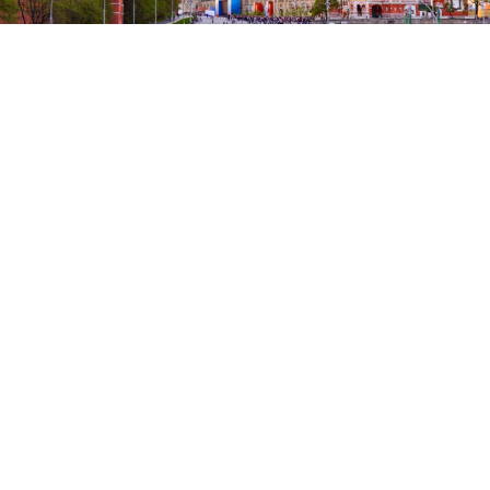
WIR FÜR SIE
Ihr "Wunsch-Erfüller"
– wir
kombinieren Ihre Träume mit
unseren langjährigen
Erfahrungen
Hilfe bei der Organisation
Ihrer individuellen und
maßgeschneiderten
Traumreise
online, aber trotzdem
persönlich
– Ihr zuverlässiger
Partner bei Ihrer Reiseplanung
Tipps
und Empfehlungen von
leidenschaftlichen
Welt-
Entdeckern