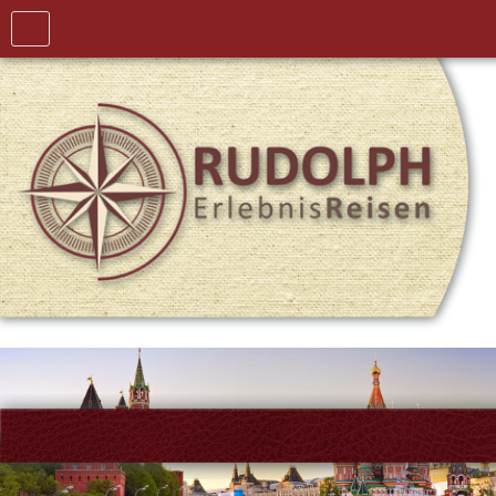
Home
Thailand &
Asien
Transsibirische
Eisenbahn
Baltikum &
Russland
Reiseanfrage
Rückrufservice