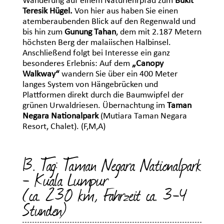
Wanderung auf einem Naturlehrpfad zum
Bukit
Teresik Hügel.
Von hier aus haben Sie einen
atemberaubenden Blick auf den Regenwald und
bis hin zum
Gunung Tahan
, dem mit 2.187 Metern
höchsten Berg der malaiischen Halbinsel.
Anschließend folgt bei Interesse ein ganz
besonderes Erlebnis: Auf dem
„Canopy
Walkway“
wandern Sie über ein 400 Meter
langes System von Hängebrücken und
Plattformen direkt durch die Baumwipfel der
grünen Urwaldriesen. Übernachtung im
Taman
Negara Nationalpark
(Mutiara Taman Negara
Resort, Chalet). (F,M,A)
13. Tag: Taman Negara Nationalpark
- Kuala Lumpur
(ca. 230 km, Fahrzeit ca. 3-4
Stunden)