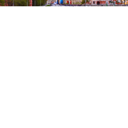
WIR FÜR SIE
Ihr "Wunsch-Erfüller"
– wir
kombinieren Ihre Träume mit
unseren langjährigen
Erfahrungen
Hilfe bei der Organisation
Ihrer individuellen und
maßgeschneiderten
Traumreise
online, aber trotzdem
persönlich
– Ihr zuverlässiger
Partner bei Ihrer Reiseplanung
Tipps
und Empfehlungen von
leidenschaftlichen
Welt-
Entdeckern