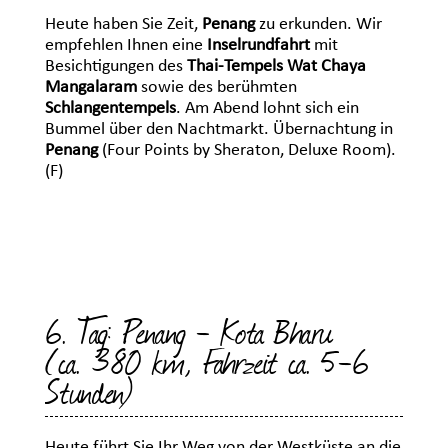
Heute haben Sie Zeit,
Penang
zu erkunden. Wir
empfehlen Ihnen eine
Inselrundfahrt
mit
Besichtigungen des
Thai-Tempels Wat Chaya
Mangalaram
sowie des berühmten
Schlangentempels
. Am Abend lohnt sich ein
Bummel über den Nachtmarkt. Übernachtung in
Penang
(Four Points by Sheraton, Deluxe Room).
(F)
6. Tag: Penang - Kota Bharu
(ca. 380 km, Fahrzeit ca. 5-6
Stunden)
Heute führt Sie Ihr Weg von der Westküste an die